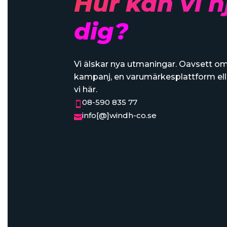
Hur kan vi h
dig?
Vi älskar nya utmaningar. Oavsett o
kampanj, en varumärkesplattform ell
vi här.
08-590 835 77

info[@]windh-co.se
