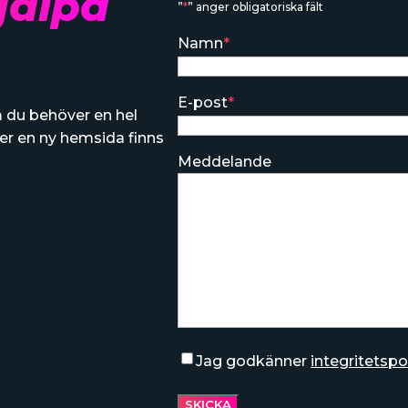
jälpa
”
*
” anger obligatoriska fält
Namn
*
E-post
*
m du behöver en hel
er en ny hemsida finns
Meddelande
Samtycke
*
Jag godkänner
integritetspo