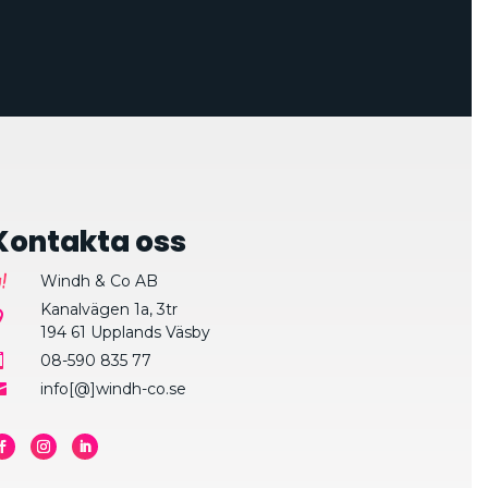
Kontakta oss
Windh & Co AB
Kanalvägen 1a, 3tr

194 61 Upplands Väsby
08-590 835 77

info[@]windh-co.se
